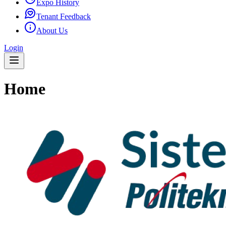
Expo History
Tenant Feedback
About Us
Login
Home